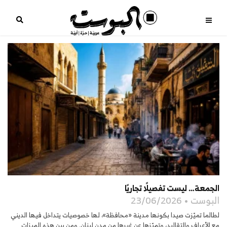
الجمعة… ليست تفصيلًا تجاريًا
البوست
23/06/2026
لطالما تميّزت صيدا بكونها مدينة «محافظة»، لها خصوصيات يتداخل فيها الديني
مع الأعراف والتقاليد، وتميّزها عن غيرها من مدن لبنان. ومن بين هذه الميزات