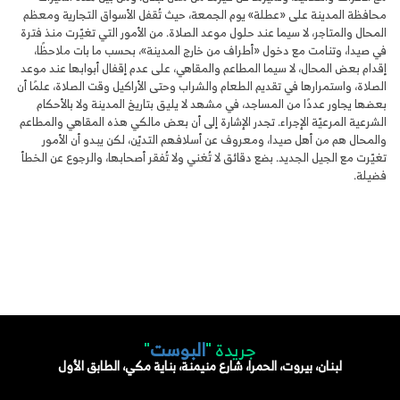
محافظة المدينة على «عطلة» يوم الجمعة، حيث تُقفل الأسواق التجارية ومعظم
المحال والمتاجر، لا سيما عند حلول موعد الصلاة. من الأمور التي تغيّرت منذ فترة
في صيدا، وتنامت مع دخول «أطراف من خارج المدينة»، بحسب ما بات ملاحظًا،
إقدام بعض المحال، لا سيما المطاعم والمقاهي، على عدم إقفال أبوابها عند موعد
الصلاة، واستمرارها في تقديم الطعام والشراب وحتى الأراكيل وقت الصلاة، علمًا أن
بعضها يجاور عددًا من المساجد، في مشهد لا يليق بتاريخ المدينة ولا بالأحكام
الشرعية المرعيّة الإجراء. تجدر الإشارة إلى أن بعض مالكي هذه المقاهي والمطاعم
والمحال هم من أهل صيدا، ومعروف عن أسلافهم التديّن، لكن يبدو أن الأمور
تغيّرت مع الجيل الجديد. بضع دقائق لا تُغني ولا تُفقر أصحابها، والرجوع عن الخطأ
فضيلة.
جريدة "
البوست
"
لبنان، بيروت، الحمرا، شارع منيمنة، بناية مكي، الطابق الأول