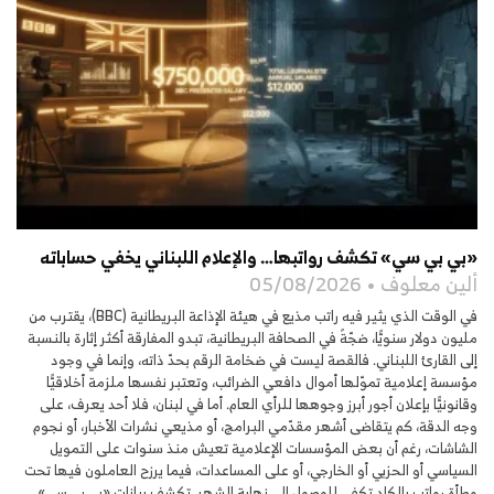
«بي بي سي» تكشف رواتبها… والإعلام اللبناني يخفي حساباته
ألين معلوف
05/08/2026
في الوقت الذي يثير فيه راتب مذيع في هيئة الإذاعة البريطانية (BBC)، يقترب من
مليون دولار سنويًّا، ضجّةً في الصحافة البريطانية، تبدو المفارقة أكثر إثارة بالنسبة
إلى القارئ اللبناني. فالقصة ليست في ضخامة الرقم بحدّ ذاته، وإنما في وجود
مؤسسة إعلامية تموّلها أموال دافعي الضرائب، وتعتبر نفسها ملزمة أخلاقيًّا
وقانونيًّا بإعلان أجور أبرز وجوهها للرأي العام. أما في لبنان، فلا أحد يعرف، على
وجه الدقة، كم يتقاضى أشهر مقدّمي البرامج، أو مذيعي نشرات الأخبار، أو نجوم
الشاشات، رغم أن بعض المؤسسات الإعلامية تعيش منذ سنوات على التمويل
السياسي أو الحزبي أو الخارجي، أو على المساعدات، فيما يرزح العاملون فيها تحت
وطأة رواتب بالكاد تكفي للوصول إلى نهاية الشهر. تكشف بيانات «بي بي سي»