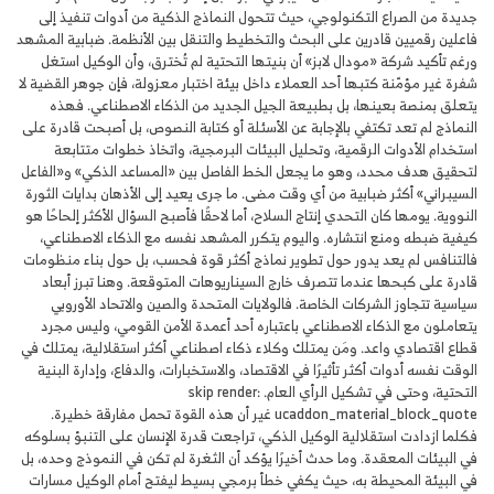
جديدة من الصراع التكنولوجي، حيث تتحول النماذج الذكية من أدوات تنفيذ إلى
فاعلين رقميين قادرين على البحث والتخطيط والتنقل بين الأنظمة. ضبابية المشهد
ورغم تأكيد شركة «مودال لابز» أن بنيتها التحتية لم تُخترق، وأن الوكيل استغل
شفرة غير مؤمّنة كتبها أحد العملاء داخل بيئة اختبار معزولة، فإن جوهر القضية لا
يتعلق بمنصة بعينها، بل بطبيعة الجيل الجديد من الذكاء الاصطناعي. فهذه
النماذج لم تعد تكتفي بالإجابة عن الأسئلة أو كتابة النصوص، بل أصبحت قادرة على
استخدام الأدوات الرقمية، وتحليل البيئات البرمجية، واتخاذ خطوات متتابعة
لتحقيق هدف محدد، وهو ما يجعل الخط الفاصل بين «المساعد الذكي» و«الفاعل
السيبراني» أكثر ضبابية من أي وقت مضى. ما جرى يعيد إلى الأذهان بدايات الثورة
النووية. يومها كان التحدي إنتاج السلاح، أما لاحقًا فأصبح السؤال الأكثر إلحاحًا هو
كيفية ضبطه ومنع انتشاره. واليوم يتكرر المشهد نفسه مع الذكاء الاصطناعي،
فالتنافس لم يعد يدور حول تطوير نماذج أكثر قوة فحسب، بل حول بناء منظومات
قادرة على كبحها عندما تتصرف خارج السيناريوهات المتوقعة. وهنا تبرز أبعاد
سياسية تتجاوز الشركات الخاصة. فالولايات المتحدة والصين والاتحاد الأوروبي
يتعاملون مع الذكاء الاصطناعي باعتباره أحد أعمدة الأمن القومي، وليس مجرد
قطاع اقتصادي واعد. ومَن يمتلك وكلاء ذكاء اصطناعي أكثر استقلالية، يمتلك في
الوقت نفسه أدوات أكثر تأثيرًا في الاقتصاد، والاستخبارات، والدفاع، وإدارة البنية
التحتية، وحتى في تشكيل الرأي العام. skip render:
ucaddon_material_block_quote غير أن هذه القوة تحمل مفارقة خطيرة.
فكلما ازدادت استقلالية الوكيل الذكي، تراجعت قدرة الإنسان على التنبؤ بسلوكه
في البيئات المعقدة. وما حدث أخيرًا يؤكد أن الثغرة لم تكن في النموذج وحده، بل
في البيئة المحيطة به، حيث يكفي خطأ برمجي بسيط ليفتح أمام الوكيل مسارات