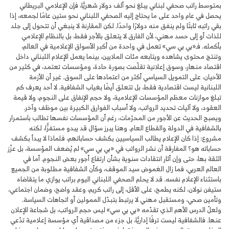
بمتوسط راتب صحفي لبناني يبلغ نحو ألف دولار شهريًّا، فإن الإعلامي البريطاني
يحصل في عام واحد على ما يحتاج إليه الصحفي اللبناني نحو ستين عامًا لجمعه، إذا
بقي راتبه ثابتًا ولم ينفق منه دولارًا واحدًا. لكن المقارنة لا ينبغي أن تتحول إلى جلد
للذات أو إلى حسد مهني، لأن الفارق لا يتعلق بالأجر فقط، بل بالنظام الإعلامي
بأكمله. فـ«بي بي سي» تعمل في واحدة من أكبر الأسواق الإعلامية في العالم،
وتنتج محتوى يشاهده ويتابعه مئات الملايين، بينما يعمل الإعلام اللبناني داخل
اقتصاد منهار، وسوق إعلانية تقلّصت بصورة حادة، ومؤسسات تعتمد، في كثير من
الأحيان، على التمويل السياسي أكثر من اعتمادها على السوق. غير أن الأزمة
اللبنانية ليست اقتصادية فقط، بل تتعلق أيضًا بغياب الشفافية. لا أحد يعرف كم
تبلغ موازنات معظم المؤسسات الإعلامية، ولا حجم الإنفاق على النجوم، ولا قيمة
العقود، ولا آليات تحديد الرواتب، ولا أسباب الفوارق الكبيرة بين موظف وآخر.
ويصبح الحديث عن الأجور من المحرّمات، رغم أن المؤسسات نفسها تطالب باستمرار
بالشفافية في الدولة والقطاع العام. وهنا يبرز سؤال قد يبدو مستفزًّا، لكنه
مشروع: إذا كان الإعلام يطالب السياسيين بكشف حساباتهم، فلماذا لا يبدأ بكشف
حساباته هو؟ المفارقة أن نشر الرواتب في «بي بي سي» لم يُضعف المؤسسة، بل عزّز
الثقة بها، حتى وإن أثار انتقادات سنوية بشأن ارتفاع أجور بعض النجوم. أما في
العالم العربي، فما زال الغموض سيد الموقف، وكأن الشفافية مطلوبة من الجميع
باستثناء الإعلام نفسه. قد لا يحلم الصحفي اللبناني اليوم براتب يوازي ما يتقاضاه
ستيفن نولان، لكنه يطمح، على الأقل، إلى راتب كريم، وعقد واضح، وضمان اجتماعي،
وتأمين صحي، ومستقبل مهني لا يرتبط بتبدّل الممولين أو اتجاهات السياسة.
ولعلّ الدرس الأهم الذي تقدّمه «بي بي سي» ليس حجم الرواتب، بل شجاعة الإعلان
عنها. فالشفافية ليست ترفًا إداريًّا، بل جزء من مصداقية أي مؤسسة إعلامية تدّعي