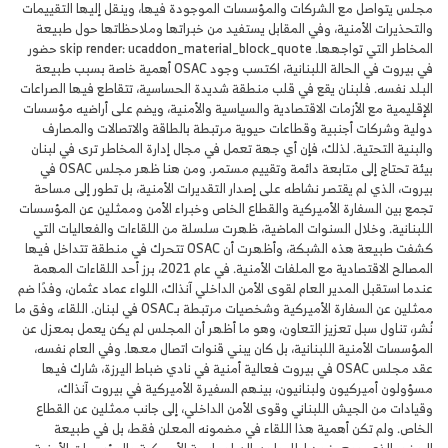
مجلس يتواصل مع الشركات والمؤسسات الموجودة فيها، وينقل إليها التقييمات
والتحذيرات الأمنية، وفي المقابل يستفيد من خبراتها وملاحظاتها حول طبيعة
المخاطر التي تواجهها. skip render: ucaddon_material_block_quote حضور
في بيروت في الحالة اللبنانية، اكتسب وجود OSAC أهمية خاصة بسبب طبيعة
البلد نفسه. فلبنان يقع في قلب منطقة شديدة الحساسية، تتقاطع فيها الصراعات
الإقليمية مع الأزمات الاقتصادية والسياسية والأمنية، ويضم على أراضيه مؤسسات
دولية وشركات أجنبية وقطاعات حيوية مرتبطة بالطاقة والاتصالات والمصارف
والبنية التحتية. لذلك، فإن أي جهة تعمل في مجال إدارة المخاطر ترى في لبنان
بيئة تحتاج إلى متابعة دائمة وتقييم مستمر. ومن هنا ظهر مجلس OSAC في
بيروت، الذي لم يقتصر نشاطه على إصدار التقديرات الأمنية، بل تطور إلى مساحة
تجمع بين السفارة الأميركية والقطاع الخاص وخبراء الأمن وممثلين عن المؤسسات
اللبنانية. وخلال السنوات الماضية، ظهرت سلسلة من اللقاءات والفعاليات التي
كشفت طبيعة هذه الشبكة، وأظهرت أن OSAC تتحرك في منطقة تتداخل فيها
المصالح الاقتصادية مع الملفات الأمنية. في عام 2021، برز أحد اللقاءات المهمة
عندما استقبل المدير العام لقوى الأمن الداخلي آنذاك، اللواء عماد عثمان، وفدًا ضم
ممثلين عن السفارة الأميركية وشخصيات مرتبطة بـOSAC في لبنان. اللقاء، وفق ما
نُشر، تناول سبل تعزيز التعاون، وهو ما أظهر أن المجلس لم يكن يعمل بمعزل عن
المؤسسات الأمنية اللبنانية، بل كان يبني قنوات اتصال معها. وفي العام نفسه،
عقد مجلس OSAC في بيروت فعالية أمنية في نادي ضباط اليرزة، شارك فيها
مسؤولون أميركيون ولبنانيون، بينهم السفيرة الأميركية في بيروت آنذاك،
وقيادات من الجيش اللبناني وقوى الأمن الداخلي، إلى جانب ممثلين عن القطاع
الخاص. ولم تكن أهمية هذا اللقاء في مضمونه المعلن فقط، بل في طبيعة