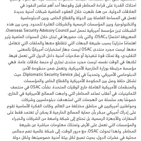
امتلاك القدرة على قراءة المخاطر قبل وقوعها أحد أهم عناصر النفوذ في
العلاقات الدولية. من هنا، ظهرت خلال العقود الماضية شبكات أمنية جديدة
تعمل في المساحة الفاصلة بين الدولة والقطاع الخاص، وبين الدبلوماسية
والتكنولوجيا، وبين المؤسسات الرسمية والشركات العابرة للحدود. ومن بين هذه
الشبكات تبرز مؤسسة أميركية تحمل اسم Overseas Security Advisory Council،
المعروفة اختصارًا بـOSAC، والتي بات حضورها في لبنان خلال السنوات الماضية يثير
اهتمامًا متزايدًا بسبب طبيعة الجهات التي تتقاطع معها والملفات التي تتعامل
معها. ليست مجرد منتدى OSAC ليست جهاز استخبارات أميركيًّا بالمعنى
التقليدي، ولا تملك قوة تنفيذية أو صلاحيات أمنية داخل الدول التي تعمل فيها،
لكنها، في الوقت نفسه، ليست مجرد منتدى تجاري أو منصة علاقات عامة. فهي
مؤسسة مرتبطة بوزارة الخارجية الأميركية، وتعمل ضمن منظومة الأمن
الدبلوماسي الأميركي، وتحديدًا في إطار Diplomatic Security Service، حيث
تشكل حلقة وصل بين الحكومة الأميركية والقطاع الخاص والمؤسسات
والمنظمات الأميركية العاملة خارج الولايات المتحدة. نشأت OSAC في منتصف
الثمانينيات، في أعقاب تصاعد المخاطر التي واجهت المصالح الأميركية في الخارج،
خصوصًا بعد سلسلة من الهجمات التي استهدفت دبلوماسيين وشركات
ومواطنين أميركيين في مناطق مختلفة من العالم. وكانت الفكرة الأساسية تقوم
على إدراك أميركي مبكر بأن حماية المصالح الخارجية لا يمكن أن تعتمد فقط على
السفارات والأجهزة الرسمية، بل تحتاج إلى شبكة واسعة من الشركات والخبراء
والمؤسسات التي تعمل على الأرض وتمتلك معلومات مباشرة عن طبيعة
المخاطر. ولهذا تحولت OSAC، مع مرور الوقت، إلى شبكة عالمية تضم مجالس
محلية في عشرات الدول، بحيث تصبح لكل بيئة أمنية خصوصيتها، ولكل دولة