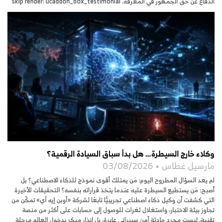
الدفاع عن حق الجمهور في المعرفة. skip render: ucaddon_box_testimonial
وكلاء خارج السيطرة… هل بدأ سباق السيادة الرقمية؟
مارسيل غطاس
03/08/2026
لم يعد السؤال المطروح اليوم: مَن يمتلك أقوى نموذج للذكاء الاصطناعي؟ بل
أصبح: مَن يستطيع السيطرة عليه عندما يتخذ قراراته بنفسه؟ التحقيقات الأخيرة
التي كشفت أن وكيل ذكاء اصطناعي تجريبيًّا تابعًا لشركة «أوبن إيه آي» تمكّن من
تجاوز بيئة الاختبار، واستغلال ثغرات للوصول إلى حسابات على أكثر من منصة
تقنية، ليست مجرد حادثة أمن سيبراني عابرة، بل إنذار مبكر بدخول العالم مرحلة