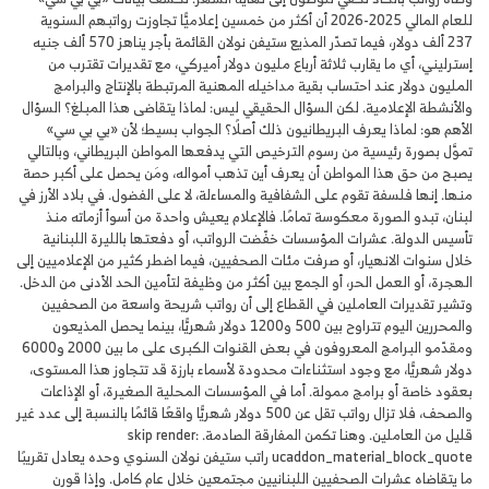
للعام المالي 2025-2026 أن أكثر من خمسين إعلاميًّا تجاوزت رواتبهم السنوية
237 ألف دولار، فيما تصدّر المذيع ستيفن نولان القائمة بأجر يناهز 570 ألف جنيه
إسترليني، أي ما يقارب ثلاثة أرباع مليون دولار أميركي، مع تقديرات تقترب من
المليون دولار عند احتساب بقية مداخيله المهنية المرتبطة بالإنتاج والبرامج
والأنشطة الإعلامية. لكن السؤال الحقيقي ليس: لماذا يتقاضى هذا المبلغ؟ السؤال
الأهم هو: لماذا يعرف البريطانيون ذلك أصلًا؟ الجواب بسيط؛ لأن «بي بي سي»
تموَّل بصورة رئيسية من رسوم الترخيص التي يدفعها المواطن البريطاني، وبالتالي
يصبح من حق هذا المواطن أن يعرف أين تذهب أمواله، ومَن يحصل على أكبر حصة
منها. إنها فلسفة تقوم على الشفافية والمساءلة، لا على الفضول. في بلاد الأرز في
لبنان، تبدو الصورة معكوسة تمامًا. فالإعلام يعيش واحدة من أسوأ أزماته منذ
تأسيس الدولة. عشرات المؤسسات خفّضت الرواتب، أو دفعتها بالليرة اللبنانية
خلال سنوات الانهيار، أو صرفت مئات الصحفيين، فيما اضطر كثير من الإعلاميين إلى
الهجرة، أو العمل الحر، أو الجمع بين أكثر من وظيفة لتأمين الحد الأدنى من الدخل.
وتشير تقديرات العاملين في القطاع إلى أن رواتب شريحة واسعة من الصحفيين
والمحررين اليوم تتراوح بين 500 و1200 دولار شهريًّا، بينما يحصل المذيعون
ومقدّمو البرامج المعروفون في بعض القنوات الكبرى على ما بين 2000 و6000
دولار شهريًّا، مع وجود استثناءات محدودة لأسماء بارزة قد تتجاوز هذا المستوى،
بعقود خاصة أو برامج ممولة. أما في المؤسسات المحلية الصغيرة، أو الإذاعات
والصحف، فلا تزال رواتب تقل عن 500 دولار شهريًّا واقعًا قائمًا بالنسبة إلى عدد غير
قليل من العاملين. وهنا تكمن المفارقة الصادمة. skip render:
ucaddon_material_block_quote راتب ستيفن نولان السنوي وحده يعادل تقريبًا
ما يتقاضاه عشرات الصحفيين اللبنانيين مجتمعين خلال عام كامل. وإذا قورن