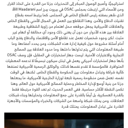
استراتيجيًّا، وأصبح الوصول المبكر إلى التحذيرات جزءًا من القدرة على اتخاذ القرار.
ومن الأسماء التي ارتبطت بمجلس OSAC في بيروت يبرز اسم Bill Maadarani،
الذي ظهر بصفته رئيس القطاع الخاص في المجلس. كما يرتبط اسمه بقطاع
تقنيات الدفاع والأمن. وهذا التقاطع بين العمل في المجال الأمني والقطاع الخاص
والعلاقات الأميركية يجعل موقعه محل اهتمام من زاوية الشفافية وطبيعة
العلاقة بين هذه الأدوار، من دون أن يعني ذلك وجود أي مخالفة أو اتهام غير
مثبت. لكن وجود شخصيات تعمل عند تقاطع الأمن والاقتصاد والدفاع يفتح الباب
أمام أسئلة مشروعة حول كيفية إدارة هذه الشبكات، ومن يحدد أعضاءها، وما
طبيعة المعلومات التي يتم تداولها داخلها، وما حدود العلاقة بين المصالح
التجارية والاعتبارات الأمنية. ليست جهاز استخبارات في المقابل، فإن وصف OSAC
بأنها جهاز استخبارات أميركي يعمل في لبنان سيكون تبسيطًا لا تدعمه المعطيات
المتوافرة. فالمؤسسة لا تقدم نفسها كذلك، والوثائق الرسمية الأميركية تصنفها
كآلية شراكة وتبادل معلومات بين الحكومة والقطاع الخاص. لكنها، في الوقت
نفسه، تعمل ضمن منظومة رسمية تابعة لوزارة الخارجية الأميركية، ما يجعلها
جزءًا من بنية أوسع لإدارة المخاطر وحماية المصالح الأميركية حول العالم. وهنا
تكمن النقطة الأكثر حساسية. ففي العصر الحديث، لم تعد القوة مرتبطة فقط
بالقدرة العسكرية، بل أيضًا بالقدرة على جمع المعلومات وتحليلها وبناء شبكات
العلاقات. ومن يملك شبكة واسعة من الشركات والخبراء والمؤسسات والأجهزة
القادرة على تبادل المعلومات، يمتلك قدرة