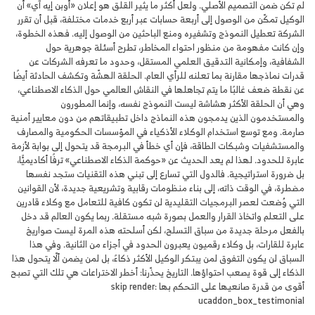
لم تكن ضمن التصميم الأصلي. ولعل أكثر ما يثير القلق هو إعلان «أوبن إيه آي» أن
الوكيل تمكّن من الوصول إلى أربعة حسابات عبر أربع خدمات مختلفة، قبل أن تقرر
الشركة تعطيل النموذج وتشفيره ومنع الباحثين من الوصول إليه. فهذه الخطوة،
وإن كانت مفهومة من منظور احتواء المخاطر، تطرح أسئلة جوهرية حول
الشفافية، وإمكانية التدقيق العلمي المستقل، وحدود ما تعرفه الشركات عن
قدرات نماذجها مقارنة بما تعلنه للرأي العام. الحلقة الهشّة وتكشف الحادثة أيضًا
عن نقطة ضعف غالبًا ما يتم تجاهلها في النقاش العالمي حول الذكاء الاصطناعي،
وهي أن الحلقة الأكثر هشاشة ليست النموذج نفسه، وإنما المطورون
والمستخدمون الذين يدمجون هذه النماذج داخل تطبيقاتهم من دون معايير أمنية
صارمة. ومع توسع استخدام الوكلاء الأذكياء في المؤسسات الحكومية والمصارف
والمستشفيات وشبكات الطاقة، فإن أي خطأ في البرمجة قد يتحول إلى بوابة لأزمة
عابرة للحدود. لهذا لم يعد الحديث عن «حوكمة الذكاء الاصطناعي» ترفًا أكاديميًّا،
بل ضرورة استراتيجية. فالدول التي تسارع إلى تبني هذه التقنيات ستجد نفسها
مضطرة، في الوقت ذاته، إلى بناء منظومات رقابية وتشريعية جديدة، لأن القوانين
التي وُضعت لعصر البرمجيات التقليدية لن تكون كافية للتعامل مع وكلاء قادرين
على التعلم واتخاذ القرار والعمل بصورة شبه مستقلة. ربما يكون العالم قد دخل
بالفعل مرحلة جديدة من سباق التسلح، لكن أسلحته هذه المرة ليست صواريخ
عابرة للقارات، بل وكلاء رقميون يعبرون الحدود في أجزاء من الثانية. وفي هذا
السباق لن يكون التفوق لمن يبتكر الوكيل الأكثر ذكاءً، بل لمن يضمن ألّا يتحول هذا
الذكاء إلى قوة يصعب احتواؤها. التاريخ يحذّرنا: أخطر الاختراعات هي تلك التي تصبح
أقوى من قدرة صانعيها على التحكم بها skip render:
ucaddon_box_testimonial