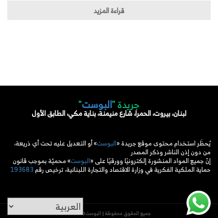
قراءة المزيد
جريدة "
البوست
"
لبنان، بيروت، الحمرا، شارع منيمنة، بناية مكي، الطابق الأول
يُحظَر استخدام محتوى موقع جريدة «
البوست
» أو التعديل عليه تحت أي ذريعة،
من دون إذن الناشر وذكر المصدر
إنّ جميع المواد المنشورة إلكترونيًا وورقيًا على «
البوست
» محميّة بموجب قانون
حماية الملكية الفكرية في وزارة الاقتصاد والتجارة اللبنانية، ترخيص رقم
193683
جميع الحقوق محفوظة | البوست© 2026