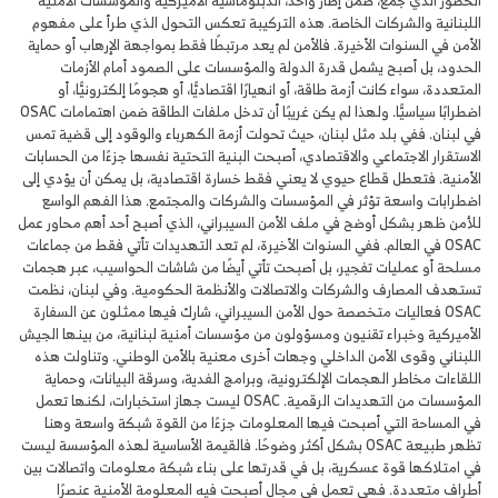
الحضور الذي جمع، ضمن إطار واحد، الدبلوماسية الأميركية والمؤسسات الأمنية
اللبنانية والشركات الخاصة. هذه التركيبة تعكس التحول الذي طرأ على مفهوم
الأمن في السنوات الأخيرة. فالأمن لم يعد مرتبطًا فقط بمواجهة الإرهاب أو حماية
الحدود، بل أصبح يشمل قدرة الدولة والمؤسسات على الصمود أمام الأزمات
المتعددة، سواء كانت أزمة طاقة، أو انهيارًا اقتصاديًّا، أو هجومًا إلكترونيًّا، أو
اضطرابًا سياسيًّا. ولهذا لم يكن غريبًا أن تدخل ملفات الطاقة ضمن اهتمامات OSAC
في لبنان. ففي بلد مثل لبنان، حيث تحولت أزمة الكهرباء والوقود إلى قضية تمس
الاستقرار الاجتماعي والاقتصادي، أصبحت البنية التحتية نفسها جزءًا من الحسابات
الأمنية. فتعطل قطاع حيوي لا يعني فقط خسارة اقتصادية، بل يمكن أن يؤدي إلى
اضطرابات واسعة تؤثر في المؤسسات والشركات والمجتمع. هذا الفهم الواسع
للأمن ظهر بشكل أوضح في ملف الأمن السيبراني، الذي أصبح أحد أهم محاور عمل
OSAC في العالم. ففي السنوات الأخيرة، لم تعد التهديدات تأتي فقط من جماعات
مسلحة أو عمليات تفجير، بل أصبحت تأتي أيضًا من شاشات الحواسيب، عبر هجمات
تستهدف المصارف والشركات والاتصالات والأنظمة الحكومية. وفي لبنان، نظمت
OSAC فعاليات متخصصة حول الأمن السيبراني، شارك فيها ممثلون عن السفارة
الأميركية وخبراء تقنيون ومسؤولون من مؤسسات أمنية لبنانية، من بينها الجيش
اللبناني وقوى الأمن الداخلي وجهات أخرى معنية بالأمن الوطني. وتناولت هذه
اللقاءات مخاطر الهجمات الإلكترونية، وبرامج الفدية، وسرقة البيانات، وحماية
المؤسسات من التهديدات الرقمية. OSAC ليست جهاز استخبارات، لكنها تعمل
في المساحة التي أصبحت فيها المعلومات جزءًا من القوة شبكة واسعة وهنا
تظهر طبيعة OSAC بشكل أكثر وضوحًا. فالقيمة الأساسية لهذه المؤسسة ليست
في امتلاكها قوة عسكرية، بل في قدرتها على بناء شبكة معلومات واتصالات بين
أطراف متعددة. فهي تعمل في مجال أصبحت فيه المعلومة الأمنية عنصرًا