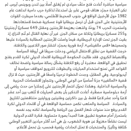
سياسية مباشرة أعادت فتح ملفّ سيادي لم يُغلق أصلًا بين لندن وبوينس آيرس. لم
تكن العبارة مجرّد هتاف قومي عابر، بل استدعاءً لذاكرة حرب دامية اندلعت عام
1982 حول الأرخبيل الواقع في جنوب المحيط الأطلسي، بعدما سيطرت القوات
الأرجنتينية على الجزر، قبل أن ترسل بريطانيا قوة عسكرية ضخمة لاستعادتها.
واستمرت الحرب 74 يومًا، وانتهت بهزيمة الأرجنتين ومقتل 649 عسكريًا أرجنتينيًا
و255 عسكريًا بريطانيًا وثلاثة من سكان الجزر. غير أن نهاية القتال لم تُنهِ النزاع، إذ
بقيت الجزر تحت الإدارة البريطانية، فيما واصلت الأرجنتين المطالبة بالسيادة عليها
وتسميتها «لاس مالفيناس». أزمة فورية بمجرّد انتشار صور اللاعبين واللافتة،
خرجت القضية من نطاق الاحتفال الرياضي ودخلت سريعًا في أروقة السياسة
والانضباط الكروي. فقد طالبت الحكومة البريطانية الاتحاد الدولي لكرة القدم بفتح
تحقيق في الواقعة، معتبرة أن رفع اللافتة يشكّل رسالة سياسية واضحة تخالف
القواعد التي تمنع استخدام المباريات والبطولات للترويج لمواقف سياسية أو
أيديولوجية. وفي المقابل، وجدت الخطوة ترحيبًا واسعًا في الأرجنتين، حيث لا تزال
قضية «المالفين» جزءًا أساسيًا من الوعي الوطني، وتتجاوز الانقسامات الحزبية
والسياسية الداخلية. وهكذا، تحوّل انتصار الأرجنتين على إنجلترا من حدث رياضي إلى
أزمة دبلوماسية مصغّرة، أعادت التذكير بأن بعض المباريات لا تُلعب بين أحد عشر
لاعبًا وأحد عشر لاعبًا فقط، بل بين ذاكرتين وطنيتين وروايتين متناقضتين للتاريخ
والسيادة. السياسة والملعب تكمن حساسية الواقعة في أن الاتحاد الدولي لكرة
القدم يرفع منذ سنوات شعار الفصل بين الرياضة والسياسة، لكنه يجد نفسه
باستمرار أمام صعوبة تطبيق هذا المبدأ بصورة متساوية. فكرة القدم الدولية
ليست نشاطًا معزولًا عن هوية الشعوب، بل هي أحد أكثر ميادين التعبير الوطني
كثافة وتأثيرًا. والمنتخبات لا تمثل اتحادات رياضية فحسب، بل تحمل الأعلام،