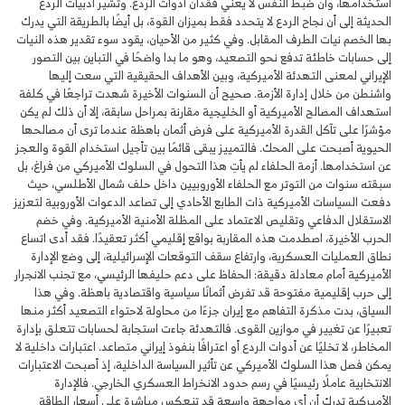
استخدامها، وأن ضبط النفس لا يعني فقدان أدوات الردع. وتشير أدبيات الردع
الحديثة إلى أن نجاح الردع لا يتحدد فقط بميزان القوة، بل أيضًا بالطريقة التي يدرك
بها الخصم نيات الطرف المقابل. وفي كثير من الأحيان، يقود سوء تقدير هذه النيات
إلى حسابات خاطئة تدفع نحو التصعيد، وهو ما بدا واضحًا في التباين بين التصور
الإيراني لمعنى التهدئة الأميركية، وبين الأهداف الحقيقية التي سعت إليها
واشنطن من خلال إدارة الأزمة. صحيح أن السنوات الأخيرة شهدت تراجعًا في كلفة
استهداف المصالح الأميركية أو الخليجية مقارنة بمراحل سابقة، إلا أن ذلك لم يكن
مؤشرًا على تآكل القدرة الأميركية على فرض أثمان باهظة عندما ترى أن مصالحها
الحيوية أصبحت على المحك. فالتمييز يبقى قائمًا بين تأجيل استخدام القوة والعجز
عن استخدامها. أزمة الحلفاء لم يأتِ هذا التحول في السلوك الأميركي من فراغ، بل
سبقته سنوات من التوتر مع الحلفاء الأوروبيين داخل حلف شمال الأطلسي، حيث
دفعت السياسات الأميركية ذات الطابع الأحادي إلى تصاعد الدعوات الأوروبية لتعزيز
الاستقلال الدفاعي وتقليص الاعتماد على المظلة الأمنية الأميركية. وفي خضم
الحرب الأخيرة، اصطدمت هذه المقاربة بواقع إقليمي أكثر تعقيدًا. فقد أدى اتساع
نطاق العمليات العسكرية، وارتفاع سقف التوقعات الإسرائيلية، إلى وضع الإدارة
الأميركية أمام معادلة دقيقة: الحفاظ على دعم حليفها الرئيسي، مع تجنب الانجرار
إلى حرب إقليمية مفتوحة قد تفرض أثمانًا سياسية واقتصادية باهظة. وفي هذا
السياق، بدت مذكرة التفاهم مع إيران جزءًا من محاولة لاحتواء التصعيد أكثر منها
تعبيرًا عن تغيير في موازين القوى. فالتهدئة جاءت استجابة لحسابات تتعلق بإدارة
المخاطر، لا تخليًا عن أدوات الردع أو اعترافًا بنفوذ إيراني متصاعد. اعتبارات داخلية لا
يمكن فصل هذا السلوك الأميركي عن تأثير السياسة الداخلية، إذ أصبحت الاعتبارات
الانتخابية عاملًا رئيسيًا في رسم حدود الانخراط العسكري الخارجي. فالإدارة
الأميركية تدرك أن أي مواجهة واسعة قد تنعكس مباشرة على أسعار الطاقة