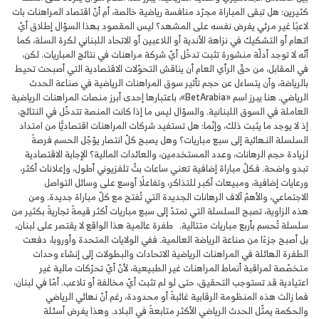
كثيرين: هل تبقى المباراة مجرّد منافسة رياضية خالصة، أم أنّ اقتصاد المراهنات بات
لاعبًا غير مرئي يفرض نفسه على المشهد؟ ليس المقصود بهذا السؤال إطلاق أيّ
اتهام أو التشكيك في نزاهة الأندية أو اللاعبين أو الاتحاد اللبناني لكرة السلة، كما
أنّه لا توجد أدلّة منشورة تثبت تدخّل أيّ شركة مراهنات في نتائج المباريات. لكن،
في المقابل، من حقّ الرأي العام أن يناقش التحوّلات الاقتصادية التي أصبحت تحيط
بالرياضة، وأن يتساءل عن حجم تأثير سوق المراهنات الرياضية في صناعة الحدث
الرياضي. هنا يبرز اسم «BetArabia»، باعتبارها إحدى أبرز منصات المراهنات الرياضية
العاملة في السوق اللبنانية. والسؤال ليس ما إذا كانت المنصة تتدخّل في النتائج،
إذ لا يوجد ما يثبت ذلك، وإنّما: هل تستفيد شركات المراهنات اقتصاديًّا من امتداد
السلسلة النهائية إلى سبع مباريات؟ وهل يصبح كلّ انتصار يؤجّل الحسم فرصةً
لزيادة حجم الرهانات، وعدد المستخدمين، والعائدات المالية؟ الإجابة الاقتصادية
تبدو واضحة. فكلّ مباراة إضافية تعني ساعات بثّ تلفزيوني أطول، وإعلانات أكثر،
ورعايات إضافية، ومبيعات أكبر للتذاكر، وتفاعلًا أوسع على وسائل التواصل
الاجتماعي، والأهمّ آلاف الرهانات الجديدة التي تُفتح مع كلّ مباراة جديدة. ومن
هذه الزاوية، تصبح السلسلة التي تمتدّ إلى سبع مباريات أكثر قيمةً تجاريةً بكثير من
سلسلة تُحسم بأربع مباريات متتالية. طفرة عالمية هذا الواقع لا يقتصر على لبنان،
بل أصبح جزءًا من صناعة الرياضة العالمية. ففي الولايات المتحدة وأوروبا، دفعت
الطفرة الهائلة في المراهنات الرياضية الاتحادات والبطولات إلى إنشاء وحدات
متخصّصة لمراقبة أنماط المراهنات غير الطبيعية، لأنّ أيّ تحرّكات مالية غير
اعتيادية قد تستوجب التحقيق، حتى لو لم تثبت أيّ مخالفة أو تلاعب. أمّا في لبنان،
فما زالت هذه المنظومة الرقابية غائبةً أو محدودة، رغم أنّ نهائي الرياضي
والحكمة يمثّل الحدث الرياضي الأكثر متابعةً في البلاد. وهذا يفرض أسئلة