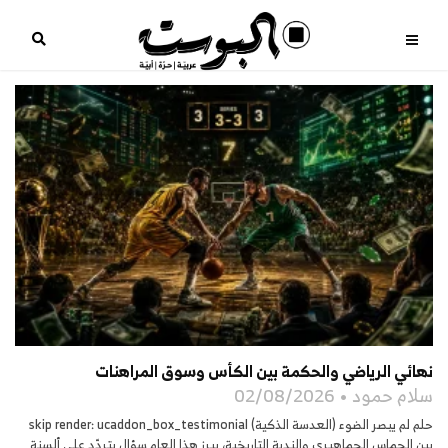
نهائي الرياضي والحكمة بين الكأس وسوق المراهنات
سلام حمود
02/08/2026
حلم لم يبصر الضوء (العدسة الذكية) skip render: ucaddon_box_testimonial
بين الحماس الجماهيري والندية التاريخية، يبرز هذا العام سؤال يتردّد على ألسنة