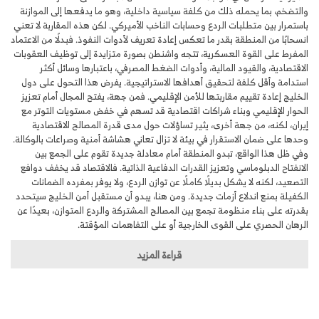
والتضخم، بما يحمله ذلك من كلفة سياسية داخلية، وهو ما يدفعها إلى الموازنة
باستمرار بين متطلبات الردع وحسابات الناخب الأميركي. لكن هذه المقاربة لا تعني
انسحابًا من المنطقة بقدر ما تعكس إعادة تعريف لأدوات النفوذ. فبدلًا من الاعتماد
المفرط على القوة العسكرية، تتجه واشنطن بصورة متزايدة إلى توظيف العقوبات
الاقتصادية، والقيود المالية، وأدوات الضغط المصرفي، باعتبارها وسائل أكثر
استدامة وأقل كلفة لتحقيق أهدافها الاستراتيجية. يفرض هذا التحول على دول
الخليج إعادة تقييم مقاربتها للأمن الإقليمي. فمن جهة، يفتح المجال أمام تعزيز
الحوار الإقليمي وبناء شراكات اقتصادية قد تسهم في خفض مستويات التوتر مع
إيران، لكنه، من جهة أخرى، يثير تساؤلات حول مدى قدرة المصالح الاقتصادية
وحدها على ضمان الاستقرار في بيئة لا تزال تعاني هشاشة أمنية وصراعات بالوكالة.
وفي ظل هذا الواقع، تبدو المنطقة أمام معادلة جديدة تقوم على الجمع بين
الانفتاح الدبلوماسي وتعزيز القدرات الدفاعية الذاتية. فالاقتصاد قد يخفف دوافع
التصعيد، لكنه لا يشكل بديلًا كاملًا عن توازن الردع، ولا يوفر بمفرده الضمانات
الكفيلة بمنع اندلاع أزمات جديدة. ومن هنا، يبدو أن مستقبل أمن الخليج سيتحدد
بقدرته على بناء منظومة تجمع بين المصالح المشتركة والردع المتوازن، بعيدًا عن
الرهان الحصري على القوى الخارجية أو على التفاهمات المؤقتة.
قراءة المزيد