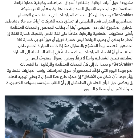
مشروعة حول آليات الرقابة، وشفافية أسواق المراهنات، وكيفية حماية نزاهة
المنافسة مع تزايد حجم الأموال المتداولة حولها. ولا يتعلّق الأمر بشركة
«BetArabia» وحدها، بل بكلّ منصات المراهنات التي تستفيد من الاهتمام
الجماهيري المتزايد. فمن الطبيعي أن تحقّق هذه الشركات أرباحًا من خلال نشاطها
التجاري المشروع، لكن من الطبيعي أيضًا أن يطالب الجمهور والجهات المنظّمة
بأعلى مستويات الشفافية والرقابة، حفاظًا على ثقة الناس باللعبة. خسارة الثقة إنّ
أخطر ما يمكن أن يصيب الرياضة ليس خسارة فريق أو فوز آخر، بل خسارة ثقة
الجمهور. فعندما يبدأ المشجّع بالتساؤل عمّا إذا كانت المباراة تُحسم داخل
الملعب، أم أنّ اقتصاد المراهنات يملك مصلحةً في إطالة السلسلة إلى المباراة
السابعة، تصبح الشفافية واجبًا لا ترفًا. ويبقى السؤال مفتوحًا، ليس إلى
«BetArabia» وحدها، بل إلى كلّ الجهات المنظّمة والرقابية: ما الضمانات
الموجودة اليوم التي تؤكّد للجمهور أنّ سوق المراهنات يراقب المباريات فقط، ولا
يؤثّر فيها بأيّ شكل من الأشكال؟ إنّ مجرّد طرح هذا السؤال لا يعني توجيه اتهام،
بل يعكس حقّ الرأي العام في الاطمئنان إلى أنّ اللقب سيُحسم بسواعد اللاعبين، لا
بحركة الأموال أو مصالح السوق.