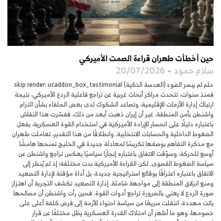
حين أخطأت طهران قراءة الصمت الأميركي
سلام حمود
20/07/2026
حلم لم يبصر الضوء (العدسة الذكية) skip render: ucaddon_box_testimonial
فمنذ سنوات، تتحدث مراكز أبحاث غربية عن تراجع فاعلية الردع الأميركي، نتيجة
ارتباك إدارة الأزمات الإقليمية، وتصاعد الشكوك لدى بعض الحلفاء بشأن التزام
واشنطن بأمن المنطقة. غير أن إيران ذهبت أبعد من ذلك، ففسّرت هذا النقاش
باعتباره دليلًا على انحسار الإرادة الأميركية في استخدام القوة العسكرية، بفعل
الضغوط الداخلية والحسابات الانتخابية. وانطلاقًا من هذا التقدير، تعاملت طهران
مع مذكرة التفاهم بوصفها تكريسًا لمعادلة جديدة في الخليج تمنحها هامشًا
أوسع للحركة، وسوّقت الاتفاق باعتباره إنجازًا سياسيًا يعكس تراجع واشنطن عن
سياسة الضغوط القصوى. لكن القراءة الأميركية بدت مختلفة؛ إذ لم يُنظر إلى
الاتفاق باعتباره اعترافًا بوقائع استراتيجية جديدة، بل أداة مؤقتة لإدارة التصعيد
ومنع انزلاق المنطقة إلى مواجهة شاملة. إدارة التصعيد تكشف التجربة أن اهتزاز
صورة الردع لا يعني بالضرورة تراجع أدوات القوة. فحين رأت واشنطن أن مصالحها
باتت مهددة، انتقلت سريعًا من سياسة احتواء الأزمة إلى فرض كلفة أعلى على
خصومها، وهو ما أظهر أن امتلاك القدرة العسكرية يظل مختلفًا عن قرار