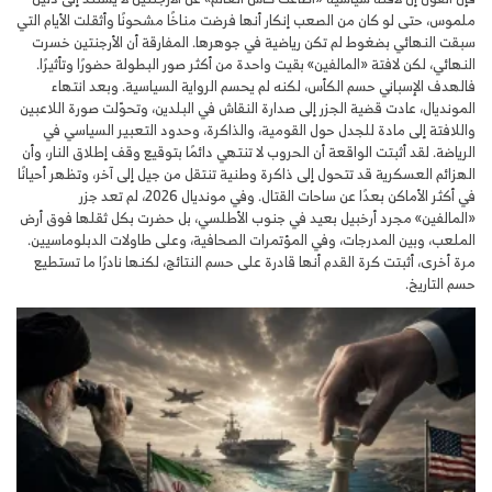
ملموس، حتى لو كان من الصعب إنكار أنها فرضت مناخًا مشحونًا وأثقلت الأيام التي
سبقت النهائي بضغوط لم تكن رياضية في جوهرها. المفارقة أن الأرجنتين خسرت
النهائي، لكن لافتة «المالفين» بقيت واحدة من أكثر صور البطولة حضورًا وتأثيرًا.
فالهدف الإسباني حسم الكأس، لكنه لم يحسم الرواية السياسية. وبعد انتهاء
المونديال، عادت قضية الجزر إلى صدارة النقاش في البلدين، وتحوّلت صورة اللاعبين
واللافتة إلى مادة للجدل حول القومية، والذاكرة، وحدود التعبير السياسي في
الرياضة. لقد أثبتت الواقعة أن الحروب لا تنتهي دائمًا بتوقيع وقف إطلاق النار، وأن
الهزائم العسكرية قد تتحول إلى ذاكرة وطنية تنتقل من جيل إلى آخر، وتظهر أحيانًا
في أكثر الأماكن بعدًا عن ساحات القتال. وفي مونديال 2026، لم تعد جزر
«المالفين» مجرد أرخبيل بعيد في جنوب الأطلسي، بل حضرت بكل ثقلها فوق أرض
الملعب، وبين المدرجات، وفي المؤتمرات الصحافية، وعلى طاولات الدبلوماسيين.
مرة أخرى، أثبتت كرة القدم أنها قادرة على حسم النتائج، لكنها نادرًا ما تستطيع
حسم التاريخ.