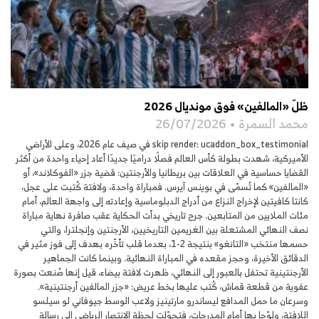
ظلّ «المالفين» فوق مونديال 2026
محمد السمرة
26/07/2026
skip render: ucaddon_box_testimonial في صيف عام 2026، وعلى الأراضي
الأميركية، شهدت بطولة كأس العالم فصلًا دراميًا جديدًا أعاد إحياء واحدة من أكثر
القضايا حساسية في العلاقات بين بريطانيا والأرجنتين: قضية جزر «الفوكلاند»، أو
«المالفين» كما تُسمّى في بوينس آيرس. فمباراة واحدة، ولافتة كُتبت على عجل،
كانتا كافيتين لإخراج النزاع من أدراج الدبلوماسية وإعادته إلى واجهة العالم، أمام
مئات الملايين من المتابعين. جرح تاريخي بدأت الحكاية عقب صافرة نهاية مباراة
نصف النهائي المشتعلة بين الغريمين التاريخيين، الأرجنتين وإنجلترا، والتي
حسمها منتخب «التانغو» بنتيجة 2-1، بعدما قلب تأخّره بهدف إلى فوز مثير في
الدقائق الأخيرة، وحجز مقعده في المباراة النهائية. وبينما كانت الجماهير
الأرجنتينية تحتفل بالعبور إلى النهائي، ظهرت لافتة بيضاء، قيل إنها صُنعت بصورة
عفوية من قطعة قماش، كُتب عليها بخط عريض: «جزر المالفين أرجنتينية».
وسرعان ما حمل المدافع ليساندرو مارتينيز ولاعب الوسط جيوفاني لو سيلسو
اللافتة، ولوّحا بها أمام المدرجات، فتحوّلت لحظة الانتصار الرياضي إلى رسالة