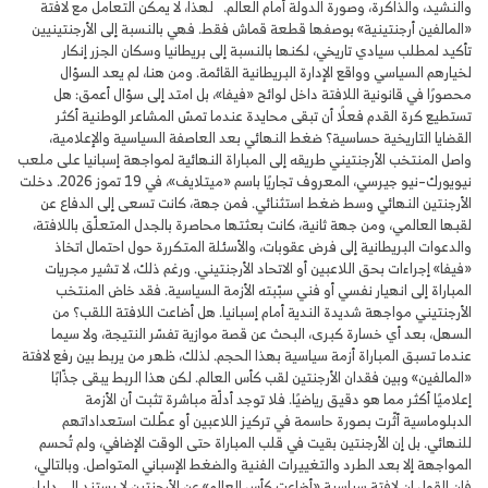
والنشيد، والذاكرة، وصورة الدولة أمام العالم. لهذا، لا يمكن التعامل مع لافتة
«المالفين أرجنتينية» بوصفها قطعة قماش فقط. فهي بالنسبة إلى الأرجنتينيين
تأكيد لمطلب سيادي تاريخي، لكنها بالنسبة إلى بريطانيا وسكان الجزر إنكار
لخيارهم السياسي وواقع الإدارة البريطانية القائمة. ومن هنا، لم يعد السؤال
محصورًا في قانونية اللافتة داخل لوائح «فيفا»، بل امتد إلى سؤال أعمق: هل
تستطيع كرة القدم فعلًا أن تبقى محايدة عندما تمسّ المشاعر الوطنية أكثر
القضايا التاريخية حساسية؟ ضغط النهائي بعد العاصفة السياسية والإعلامية،
واصل المنتخب الأرجنتيني طريقه إلى المباراة النهائية لمواجهة إسبانيا على ملعب
نيويورك–نيو جيرسي، المعروف تجاريًا باسم «ميتلايف»، في 19 تموز 2026. دخلت
الأرجنتين النهائي وسط ضغط استثنائي. فمن جهة، كانت تسعى إلى الدفاع عن
لقبها العالمي، ومن جهة ثانية، كانت بعثتها محاصرة بالجدل المتعلّق باللافتة،
والدعوات البريطانية إلى فرض عقوبات، والأسئلة المتكررة حول احتمال اتخاذ
«فيفا» إجراءات بحق اللاعبين أو الاتحاد الأرجنتيني. ورغم ذلك، لا تشير مجريات
المباراة إلى انهيار نفسي أو فني سبّبته الأزمة السياسية. فقد خاض المنتخب
الأرجنتيني مواجهة شديدة الندية أمام إسبانيا. هل أضاعت اللافتة اللقب؟ من
السهل، بعد أي خسارة كبرى، البحث عن قصة موازية تفسّر النتيجة، ولا سيما
عندما تسبق المباراة أزمة سياسية بهذا الحجم. لذلك، ظهر من يربط بين رفع لافتة
«المالفين» وبين فقدان الأرجنتين لقب كأس العالم. لكن هذا الربط يبقى جذّابًا
إعلاميًا أكثر مما هو دقيق رياضيًا. فلا توجد أدلّة مباشرة تثبت أن الأزمة
الدبلوماسية أثّرت بصورة حاسمة في تركيز اللاعبين أو عطّلت استعداداتهم
للنهائي. بل إن الأرجنتين بقيت في قلب المباراة حتى الوقت الإضافي، ولم تُحسم
المواجهة إلا بعد الطرد والتغييرات الفنية والضغط الإسباني المتواصل. وبالتالي،
فإن القول إن لافتة سياسية «أضاعت كأس العالم» عن الأرجنتين لا يستند إلى دليل