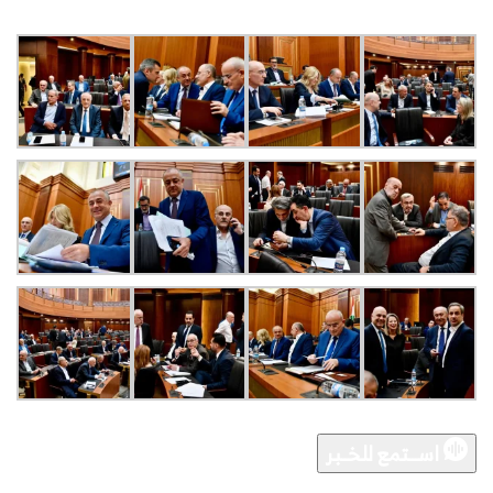
اســـتمع للخــبر