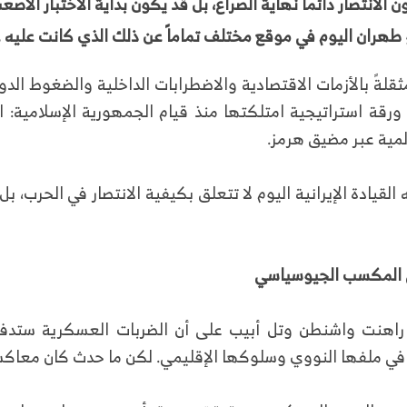
ن الانتصار دائماً نهاية الصراع، بل قد يكون بداية الاختبار الأصع
دو طهران اليوم في موقع مختلف تماماً عن ذلك الذي كانت عليه
ثقلةً بالأزمات الاقتصادية والاضطرابات الداخلية والضغوط الد
رقة استراتيجية امتلكتها منذ قيام الجمهورية الإسلامية: ا
لمية عبر مضيق هرمز.
القيادة الإيرانية اليوم لا تتعلق بكيفية الانتصار في الحرب، بل
ى المكسب الجيوسياسي
راهنت واشنطن وتل أبيب على أن الضربات العسكرية ستدفع إ
في ملفها النووي وسلوكها الإقليمي. لكن ما حدث كان معاكساً 