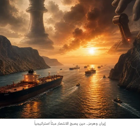
إيران وهرمز… حين يصبح الانتصار عبئاً استراتيجياً