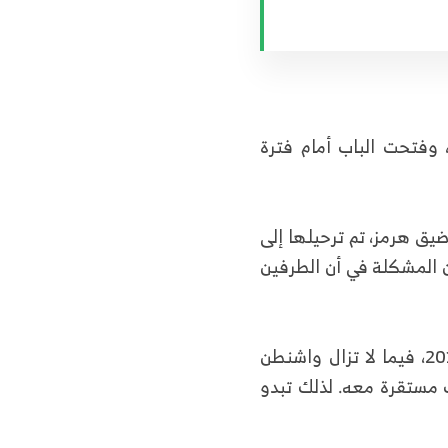
وفتحت الباب أمام فترة
يق هرمز، تم ترحيلها إلى
ن المشكلة في أن الطرفين
الإيرانيون لا ينسون انسحاب الرئيس الأميركي دونالد ترامب من الاتفاق النووي عام 2018، فيما لا تزال واشنطن
ات مستقرة معه. لذلك تبدو