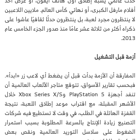
حدث عالمي يشبه إطلاق أول هاتف آيفون، أو عرض أحد
أفلام مارفل الكبرى، أو نهائي كأس العالم. ملايين اللاعبين
لا ينتظرون مجرد لعبة، بل ينتظرون حدثًا ثقافيًا عاشوا على
ذكراه أكثر من ثلاثة عشر عامًا منذ صدور الجزء الخامس عام
2013.
أزمة قبل التشغيل
المفارقة أن الأزمة بدأت قبل أن يضغط أي لاعب زر «ابدأ».
فبحسب تقارير الأسواق، تتوقع متاجر الألعاب العالمية أن
تنفد أجهزة PlayStation 5 وXbox Series X/S خلال
الأشهر المقبلة، مع اقتراب موعد إطلاق اللعبة، نتيجة
القفزة الهائلة في الطلب، في وقت لا تستطيع فيه شركات
التصنيع زيادة الإنتاج بالسرعة المطلوبة بسبب استمرار
الضغوط على سلاسل التوريد العالمية ونقص بعض