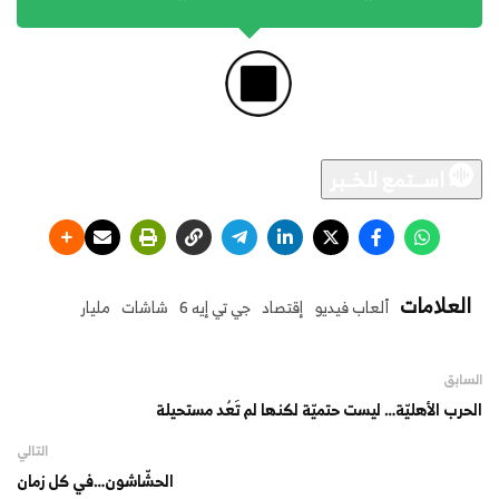
اســـتمع للخــبر
العلامات
ألعاب فيديو
إقتصاد
جي تي إيه 6
شاشات
مليار
السابق
الحرب الأهليّة… ليست حتميّة لكنها لم تَعُد مستحيلة
التالي
الحشّاشون…في كل زمان