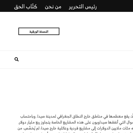
رئيس التحرير
من نحن
كتّاب الحق
النسخة الورقية
در عقارية مطّلعة ل”البوست” أن صيداويين شيّدوا، خلال السنوات 18 الماضية، أكثر من 250 فيلّا، يقع معظمها في مناطق خارج النطاق الجغرافي لمدينة صيدا. وباحتساب
وال التي أنفقها صيداويون على هذه المشاريع الخاصة يتجاوز ربع مليار دولار.
مئات ملايين الدولارات إلى مشاريع فردية وعائلية خارج صيدا، لم يُخصَّص، من