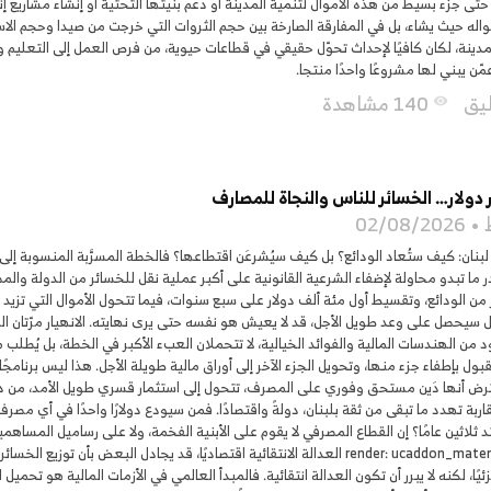
حتى جزء بسيط من هذه الأموال لتنمية المدينة أو دعم بنيتها التحتية أو إنشاء مشاري
واله حيث يشاء، بل في المفارقة الصارخة بين حجم الثروات التي خرجت من صيدا وحجم الاستثم
دينة، لكان كافيًا لإحداث تحوّل حقيقي في قطاعات حيوية، من فرص العمل إلى التعليم والصح
ن يبني لها مشروعًا واحدًا منتجا.
ليق
140 مشاهدة
visibility
02/08/2026
ي لبنان: كيف ستُعاد الودائع؟ بل كيف سيُشرعَن اقتطاعها؟ فالخطة المسرَّبة المنسوبة إلى
در ما تبدو محاولة لإضفاء الشرعية القانونية على أكبر عملية نقل للخسائر من الدولة وال
ر دولار من الودائع، وتقسيط أول مئة ألف دولار على سبع سنوات، فيما تتحول الأموال التي تز
بل سيحصل على وعد طويل الأجل، قد لا يعيش هو نفسه حتى يرى نهايته. الانهيار مرّتان ال
د من الهندسات المالية والفوائد الخيالية، لا تتحملان العبء الأكبر في الخطة، بل يُطلب 
قبول بإطفاء جزء منها، وتحويل الجزء الآخر إلى أوراق مالية طويلة الأجل. هذا ليس برنام
فترض أنها دَين مستحق وفوري على المصرف، تتحول إلى استثمار قسري طويل الأمد، من دون 
اربة تهدد ما تبقى من ثقة بلبنان، دولةً واقتصادًا. فمن سيودع دولارًا واحدًا في أي مصرف
render: ucaddon_material_block_quote العدالة الانتقائية اقتصاديًا، قد يجادل 
ئيًا، لكنه لا يبرر أن تكون العدالة انتقائية. فالمبدأ العالمي في الأزمات المالية هو ت