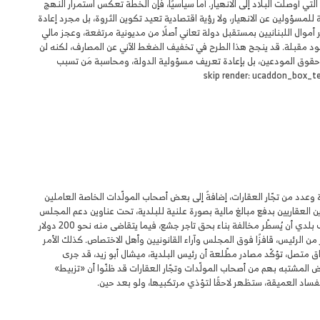
 التي أوصلت البلاد إلى الانهيار. أما سياسيًا، فإن الخطة تعكس استمرار النهج
جذرية، ولا محاسبة للمسؤولين عن الانهيار، ولا رؤية اقتصادية تعيد تكوين الثروة، بل مجرد إعادة
 أموال اللبنانيين بمستقبل دولة تعاني أصلًا من مديونية مرتفعة، وعجز مالي
ود مقبلة. قد ينجح هذا الطرح في تخفيف الضغط الآني عن المصارف، لكنه لن
يف حقوق المودعين، بل بإعادة تعريف مسؤولية الدولة، ومحاسبة مَن تسبب
 وعدد من تجّار العقارات، إضافةً إلى بعض أصحاب المولّدات الخاصة العاملين
قاريين بدفع مبالغ مالية بصورة علنية للبلدية، تحت عناوين دعم المجلس
البلدي والموظفين، وهو ما يعتبره كثيرون مخالفةً قانونيةً واضحة و«رشوةً مقنَّعة». فكيف يمكن لموظف بلدي أن يُسطّر مخالفة بناء بحق تاجر جشع، فيما يتقاضى منه نحو 200 دولار
ر من الرئيس، قافزًا فوق المجلس وآراء القانونيين وأهل الاختصاص. كذلك الأمر
ق متصل، تؤكّد مصادر مطّلعة أن رئيس البلدية، ميشال أبو زيد، قد جرى
 المشتبه بهم من أصحاب المولّدات وتجّار العقارات قد ظنّوا أن «تزبيط»
لفساد العميقة، ستظهر لاحقًا لتؤذي مرتكبيها، ولو بعد حين.