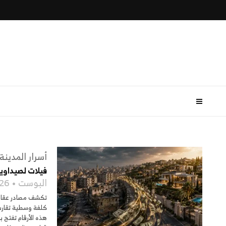
أسرار المدينة
فيلات لصيداويين
البوست
26
كلفة وسطية تقارب م
هذه الأرقام تفتح ب