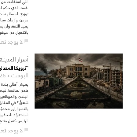
التي استفادت من ال
توزيع للخسائر تحت 
مزمن، وأزمات سياس
يعيد الثقة، ولن ي
بالانهيار. من سيضع دولارً
لا يوجد تع
chat_bubble
أسرار المدينة
“ترويكا المصال
البوست
26
يعيش أهالي بلدة ال
ضمن نطاقها. فبحس
شهريًّا؟ في المقاب
بالنسبة إلى محميّ
استدعاؤه للتحقيق 
الرئيس كفيل بفتح 
لا يوجد تع
chat_bubble