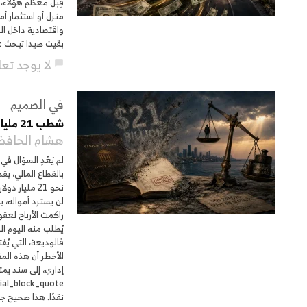
قِبل معظم هؤلاء، 
منزل أو استثمار أم
واقتصادية داخل الم
بقيت صيدا تبحث عمّ
لا يوجد تع
chat_bubble
في الصميم
شطب 21 مليار دولار… الخسائر للناس والنجاة للمصارف
هشام الحافظ
لم يَعُدِ السؤال ف
بالقطاع المالي، بق
نحو 21 مليا
لن يسترد أمواله، 
راكمت الأرباح لعقو
يُطلب منه اليوم ال
فالوديعة، التي يُ
الأخطر أن هذه المق
نقدًا. هذا صحيح جز