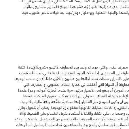
ع إنتاجية تخلق فرص عمل لأبنائها. ليست المشكلة في حق أي شخص في بناء
ار الذي عاد إليها. فلو وُجّه عُشر هذا المبلغ فقط إلى مشاريع إنمائية
ة والبنية التحتية. ربع مليار دولار بُنيت بها فيلات لأناس عاديين، فيما
 مصرف لبنان، والتي جرى تداولها بين المصارف، لا تبدو مشروعًا لإعادة الثقة
مصارف إلى المودعين. إذا صحَّت البنود المتداولة، فإنها تعني، ببساطة، شطب
يد على ذلك إلى سندات تمتد آجالها بين عشرين وثلاثين عامًا. أي إن صاحب الوديعة
مفارقة أن الدولة التي أخفقت في حماية النظام المصرفي، والمصارف التي
من المودع أن يدفع ثمن الانهيار مرتين: مرة عندما حُجزت أمواله، ومرة عندما
جًا لإعادة هيكلة القطاع المصرفي، بل إعادة هيكلة لحقوق الملكية نفسها.
أن يكون للمودع حق الاختيار. إنها مصادرة مقنَّعة بلغة مالية وقانونية.
 لبناني، إذا كانت السابقة القانونية ستقول إن الوديعة يمكن أن تتحول، بقرار
إداري، إلى سند يمتد ثلاثين عامًا؟ إن القطاع المصرفي لا يقوم على الأبنية الفخمة، ولا على رساميل المساهمين وحدها، بل على الثقة، والثقة لا تُستعاد بفرض الخسائر على الضحية. skip
البعض بأن توزيع الخسائر أمر لا مفر منه، وأن حجم الفجوة المالية يجعل من المستحيل إعادة كل الودائع
حميل الخسائر وفق تسلسل واضح يبدأ بالمساهمين، ثم أصحاب الرساميل، ثم الجهات