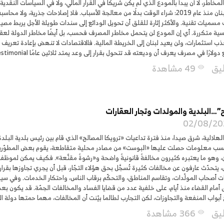
مخاطر، لا أن يبدأ بالمودع الذي لم يكن شريكًا في القرار المالي، ولا في السياسات النقدية
نفسه الذي حكم لبنان منذ عام 2019: شراء الوقت بدلًا من معالجة الأسباب. فلا إصلاحات 
مسميات تقنية. والأكثر إثارة للقلق أن تحويل الودائع إلى سندات طويلة الأجل يربط مصير
ية متكررة. أي إن المودع لن يتحمل مخاطر المصرف فحسب، بل أيضًا مخاطر الدولة لعق
جذب استثمارات، ولن يعيد لبنان إلى الخريطة المالية. فالاقتصادات لا تنهض بإعادة تعر
ا في مصرف يعرف أن وديعته قد تتحول بقرار إلى وعد يمتد ثلاثين عامًا skip render: ucaddon_box_testimonial
ليق
49 مشاهدة
visibility
ح”…البلدية والمولدات وتجار العقارات
02/08/20
هلالية، شرق صيدا، منذ فترة تداعيات «ترويكا المصالح» الذي قام بين رئيس بلدية البلدة
ب معلومات حصلت عليها «البوست» من مصادر محلية متقاطعة، يقوم بعض المطوّرين الع
ل، يتحدّث عارفون عن مخالفات كثيرة تُسجَّل بحق هؤلاء التجّار، قبل أن يجري تجاوزها بقرا
ات أصحاب المولّدات، وتقاسم المناطق، والتحكّم برقاب الناس، واحتكار الخدمات. وفي سيا
أمام القضاء منذ أيام، على خلفية عدد من قضايا الفساد والمخالفات الجمّة. قد يكون بعض
أبواب المنفعة والتجاوزات، لكن التجارب لطالما بيّنت أن المخالفات، مهما حمتها دولة ا
ليق
366 مشاهدة
visibility