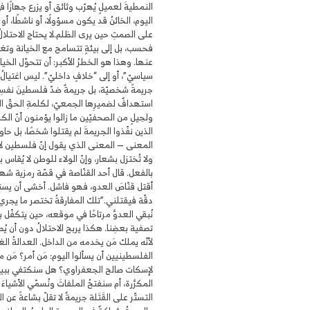
النمطيةَ لعميلٍ يُهرّب وثائق أو يزرع جهازًا ف
اليوم، الخائنُ قد يكون مسؤولًا، أو ناشطًا، أو 
على الصمتِ حين يرى الظلم.لا يحتاج الاحتلال
فحسب، بل إلى بيئةٍ تتسامح مع الخيانة وت
عنها. وهذا هو الخطرُ الأكبر: أن تتحوّل الخيان
سياسيّ”، أو إلى “خلافٍ داخليّ”. ليس اغتيال
جريمةً شخصيّة، بل جريمةٌ ضدّ فلسطينَ نفسِ
استهدافٌ لضميرِها الجمعيّ، لكلمةِ الحقّ ا
ولجيلٍ من الصحفيّين ما زالوا يؤمنون أنّ الكل
الذين نفّذوا الجريمةَ لم يقتلوا شخصًا، بل حاول
المعنى — المعنى الذي يقول إنّ فلسطين لا 
ولا تُختزل بشعار، وإنّ الولاء للوطن لا يُقاس 
بالفعل. قال أحد القنّاصة في قصّة رمزية شهيرة
أقتل قنّاصَ العدو، فهو فاشل. أخشى أن يستب
دقّة فيقتلني.”تلك المفارقةُ تختصر ما يجري 
نُبقي العدوَّ مرتاحًا في موقعه، حين يتكفّل 
تصفية بعضِنا. هكذا يربح الاحتلالُ دون أن يُ
لأنّه يملك مَن يخدمه من الداخل. العدالةُ الغ
الفلسطينيين أن يسألوا اليوم: مَن أمر؟ مَن 
لإسكات صالح الجعفراوي؟ هل سنكتفي ببيان
المكرَّرة، أم سنفتحُ الملفاتَ ونُسمّي الأشياءَ
التستّر على القَتَلة جريمةٌ لا تقلّ بشاعةً عن ا