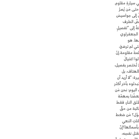
ي سيارةِ مقاوم.
حتى مَن يُصرّ
ُ إلى جواسيسَ
غضّ الطرف
ةُ إلى “تفصيلٍ
ُ الجعفراوي
ها. هو
لتي لم ترضخ،
مةَ مقاومة.إنّ
وا اغتيالَ
تُختصر بفصيل،
بالهتاف، بل
: “لا أريد أن
دلوه بآخر أكثر
اليوم: نحن مَن
بعضُنا بمهمّة
طلق النار، فقط
ائبة من حقِّ
موّل؟ مَن ضغط
اتِ النعي
 بأسمائها؟إنّ
لقتل نفسِه،