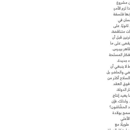
ون مشروع
لزم الأمر،
إنها فلسفة
نسان في
نويًا. على
ات متناقضة،
رنين قبل أن
ُقضى على ما
اهر بيبرس.
أفكار المسلحة
 جديدة،
 لا ينبغي أن
اضي والحاضر، بل
السلاح أكثر من
فوق العقد
 الدولة،
يعيد إنتاج
 ولذلك، فإن
د الحشّاشون؟
تسمح بولادة
لأعلى
ويلًا مع