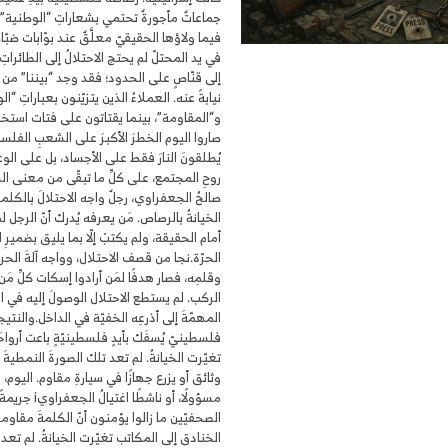
جماعاتٌ مأجورةٌ تحتمي بشعاراتِ “الوطنية” 
فيما ولاؤها الحقيقيّ معلَّقٌ عند بوّابات ضبّاط
في يد المحتلّ لم يحتج الاحتلالُ إلى الطائراتِ 
إلى قنّاصٍ على الحدود؛ فقد وجد “بيننا” من 
نيابةً عنه. العملاءُ الذين يتزيّنون بعباراتِ “ا
و“المقاومة”، بينما يقتاتون على فتات استخبا
صاروا اليوم الخطرَ الأكبرَ على الشعبِ الفلسط
يُطلقونَ النارَ فقط على الأجساد، بل على الو
روحِ المجتمع، على كلِّ ما تبقّى من معنى ال
صالحُ الجعفراوي، رجلٌ واجه الاحتلالَ بالكل
الخيانةُ بالرصاص. مَن يعرفه يُدرك أنّ الرجل ل
أمام الحقيقة، ولم يكتبْ إلّا بما يليق بضميرِ 
الحرّة.نجا من قصف الاحتلال، وواجه آلةَ الح
وقلمِه، فصار هدفًا لمَن أرادوا إسكات كلِّ مَن
الركب. لم يستطع الاحتلال الوصولَ إليه في ا
المهمّةَ إلى أذرعِه الخفيّة في الداخل.والنتيج
فلسطينيّ يُسفَك بأيدٍ فلسطينيّةٍ باعت أرواحَ
تغيّرت الخيانةُ. لم تعد تلك الصورةَ النمطيةَ 
وثائق أو يزرع جهازًا في سيارةِ مقاوم. اليوم، 
مسؤولًا، أو ناشطًا اغت
الصحفيّين ما زالوا يؤمنون أنّ الكلمةَ مقاو
الخنادق إلى المكاتب تغيّرت الخيانةُ. لم تعد 