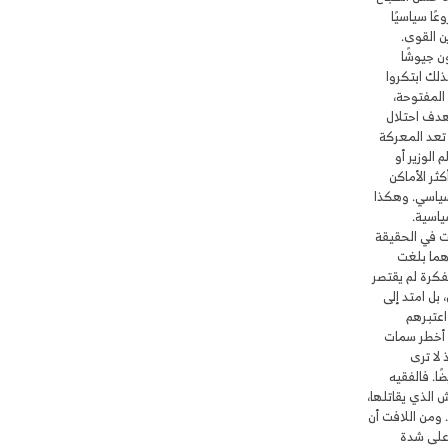
ًا سياسيًا
ن القوى.
ن جيوشًا
ذلك ابتكروا
 المفتوحة،
هدف احتلال
 تعد المعركة
الوزير أو
كثر الأماكن
لسياسي. وهكذا
ياسية.
ت في الحقيقة
هما بلغت
فكرة لم يقتصر
بل امتد إلى
اعتبرهم
ى أخطر سمات
 لا ترى
ا. فالفقيه
الذي يقاتلها،
. ومن اللافت أن
 على شدة