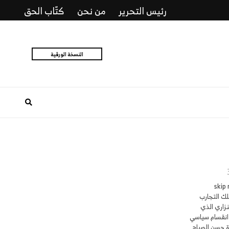
رئيس التحرير
من نحن
كتّاب الحق
النسخة الورقية
الذكية) skip render:
 بين أكثر تلك التجارب
نزاري الذي
انقسام سياسي
ة حسن الصباح