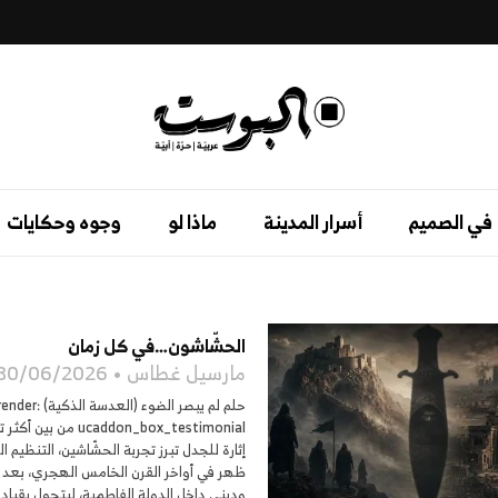
في الصميم
أسرار المدينة
ماذا لو
وجوه وحكايات
الحشّاشون…في كل زمان
مارسيل غطاس
30/06/2026
حلم لم يبصر الضوء (العدسة 
ucaddon_box_testimonial من
إثارة للجدل تبرز تجربة الحشّاشين، التنظيم ال
ظهر في أواخر القرن الخامس الهجري، بعد 
وديني داخل الدولة الفاطمية، ليتحول بقياد