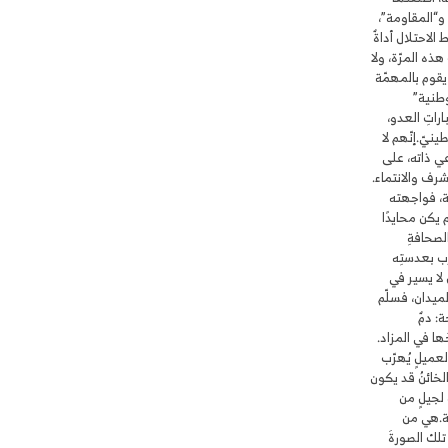
و“المقاومة”،
 الاحتلال أداةٌ
هذه المرّة، ولا
يقوم بالمهمّة
لوطنية”
راتِ العدو،
ينيّ.إنّهم لا
عي ذاته، على
شرف والانتماء.
مة، فواجهته
م يكن محايدًا
الصحافةِ
رب بعدستِه
 لا يسير في
لميدان، فسلّم
ة: دمٌ
ها في المزاد.
لعميلٍ يُهرّب
الخائنُ قد يكون
يالُ الجعفراويi جريمةً لجيلٍ من
مة.هي من
تلك الصورةَ