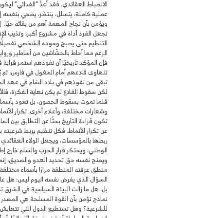
الانضباط العقائدي. فقد أُعدَّ “الفدائي” ليك
عملية كاملة، يتسلل، ينتظر، يضحي بنفسه إذا 
ويؤمن بأن نجاح المهمة أهم من بقائه حيًا. 
تجعل الفرد أداة في مشروع أكبر، وتذيب الإ
التنظيم حتى يصبح وجوده الشخصي تفصيلًا ثا
الرغم مما أحاط بالحشّاشين من أساطير ورواي
فإن المؤكد تاريخيًا أن نفوذهم استمر قرابة ق
تتهاوى قلاعهم أمام المغول في فارس، ثم ي
تبقى من نفوذهم في بلاد الشام في عهد الظ
لكن سقوط القلاع لم يكن نهاية الفكرة، فال
قلما تموت بسقوط الحصون، بل تعود بأسماء
وشعارات مختلفة، وأعلام أخرى. تكرار الأنماط
تكون قراءة التاريخ بحثًا عن التطابق بين الم
عن تكرار الأنماط. فكل تنظيم يربط شرعيته ب
ربطها بالمؤسسات، ويجعل الولاء العقائدي 
الوطني، ويحتكر قرار الحرب والسلم خارج إطار
ويمنح نفسه حق تحديد العدو والصديق، إنما 
منطق عرفته المنطقة مرارًا بأسماء مختلفة.
السؤال الذي يفرض نفسه اليوم ليس: هل عا
بل: هل ما زالت البيئة السياسية في الشرق 
نماذج تؤمن بأن القوة المسلحة هي المصدر ا
للشرعية؟ وهل تستطيع الدول التي تتعايش ط