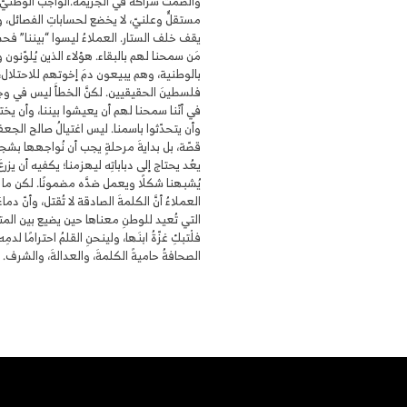
والصمتُ شراكةٌ في الجريمة.الواجبُ الوطنيّ 
مستقلٌّ وعلنيّ، لا يخضع لحساباتِ الفصائل، و
يقف خلف الستار. العملاءُ ليسوا “بيننا” ف
مَن سمحنا لهم بالبقاء. هؤلاء الذين يُلوّنون
بالوطنية، وهم يبيعون دمَ إخوتهم للاحتلال، ل
فلسطينَ الحقيقيين. لكنَّ الخطأَ ليس في 
في أنّنا سمحنا لهم أن يعيشوا بيننا، وأن يختر
وأن يتحدّثوا باسمنا. ليس اغتيالُ صالح الجعف
قصّة، بل بدايةَ مرحلةٍ يجب أن نُواجهها بشجاع
يعُد يحتاج إلى دباباتِه ليهزمنا؛ يكفيه أن يزرعَ 
يُشبهنا شكلًا ويعمل ضدَّه مضمونًا. لكن ما ل
العملاءُ أنَّ الكلمةَ الصادقة لا تُقتل، وأنّ دم
التي تُعيد للوطنِ معناها حين يضيع بين المتا
فلْتبكِ غزّةُ ابنَها، ولينحنِ القلمُ احترامًا لدمِه
الصحافةُ حاميةً الكلمةَ، والعدالةَ، والشرف.