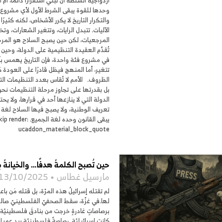
ازدواجية السلطة أن تبني استقرارًا دائمًا، أم أ
وحدها للقوة يبقى الشرط الأول لأي مشروع 
والتكرار التاريخ لا يكرر الأشخاص، لكنه كثيرًا 
الآليات. تتبدل الرايات، وتتغير الشعارات، وت
المرجعيات، لكن حين يصبح السلاح هو المرجع
تُقدَّم العقيدة التنظيمية على الدولة، وحين 
في مشروع فئة واحدة، فإن التاريخ يهمس بأن
تتغير، أما المنهج فيظل قادرًا على العودة 
الظروف. الأمم لا تُقاس بعدد التنظيمات ال
بل بقدرتها على تجاوز مرحلة التنظيمات نحو
الدولة التي لا ينازعها أحد في قرارها، ولا يح
تعريف الوطنية، ولا يصبح فيها السلاح لغة 
يبقى القانون وحده لغة الجميع.  render
ucaddon_material_block_quote
حين تُصبح الكلمةُ هدفًا… والخيانةُ م
مارسيل غطاس
13/10/2025
لم تقتله إسرائيلُ هذه المرّة، بل قتله مَن باع
لها.في غزّة، سقط الصحفيّ الفلسطينيّ صال
برصاصاتٍ غادرةٍ خرجت من بنادقَ فلسطينيّة،
كانت إسرائيليّة. رصاصةٌ فلسطينيّة بيدِ عميل