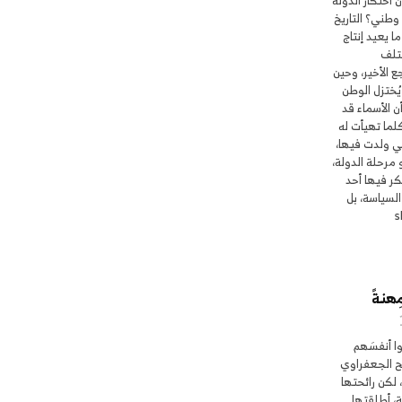
ن احتكار الدولة
وطني؟ التاريخ
ما يعيد إنتاج
ختلف
 الأخير، وحين
يُختزل الوطن
 الأسماء قد
كلما تهيأت له
تي ولدت فيها،
 مرحلة الدولة،
تكر فيها أحد
السياسة، بل
skip:
ِهنةً
وا أنفسَهم
ح الجعفراوي
 لكن رائحتها
ة، أطلقتها