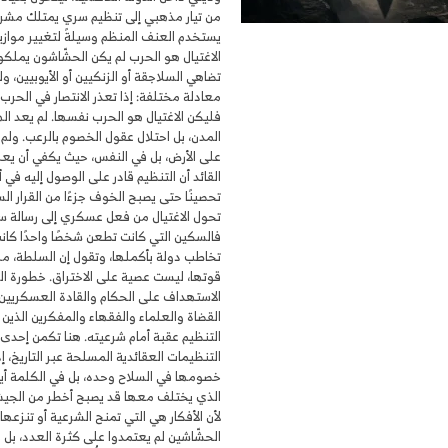
من تيار مذهبي إلى تنظيم سري يمتلك مشروع
يستخدم العنف المنظم وسيلةً لتغيير موازي
الاغتيال هو الحرب لم يكن الحشّاشون يملكو
تضاهي السلاجقة أو الزنكيين أو الأيوبيين، ول
معادلة مختلفة: إذا تعذر الانتصار في الحرب
فليكن الاغتيال هو الحرب نفسها. لم يعد ال
المدن، بل احتلال عقول الخصوم بالرعب. ولم
على الأرض، بل في النفس، حيث يكفي أن يعلم 
القائد أن التنظيم قادر على الوصول إليه في أ
تحصينًا حتى يصبح الخوف جزءًا من القرار ا
تحول الاغتيال من فعل عسكري إلى رسالة س
فالسكين التي كانت تطعن شخصًا واحدًا كان
تخاطب دولة بأكملها، وتقول إن السلطة، م
قوتها، ليست عصية على الاختراق. خطورة ال
الاستهداف على الحكام والقادة العسكريين، 
القضاة والعلماء والفقهاء والمفكرين الذين 
التنظيم عقبة أمام شرعيته. هنا تكمن إحد
التنظيمات العقائدية المسلحة عبر التاريخ، إذ
خصومها في السلاح وحده، بل في الكلمة أيضً
الذي يختلف معها قد يصبح أخطر من الجيش 
لأن الأفكار هي التي تمنح الشرعية أو تنزعها
الحشّاشين لم يعتمدوا على كثرة العدد، بل