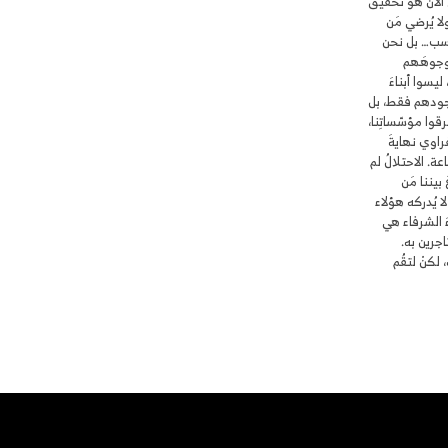
الآن هو تحقيقٌ
لا يُرضي مَن
حسب… بل نحن
 وجوهَهم
يسوا أبناءَ
وجودهم فقط، بل
قوا مؤسّساتِنا،
راوي نهايةَ
ة. الاحتلالُ لم
بيننا مَن
ا يُدركه هؤلاء
اءَ الشرفاء هي
جرين به.
، لكنْ لتقُم