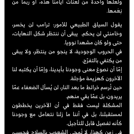
ولعلّها واحدة من لعنات أيامنا هذه، أو ربما من
نِعَمها.
يقول السياق الطبيعي للأمور: ترامب لن يخسر،
وخامنئي لن يحكم.
يبقى أن ننتظر شكل النهايات،
حتى ولو كان مشهدا نوويا.
في الحروب الوجودية، لا ينجو من ينتظر، ولا يبقى
من يكتفي بالتفرّج.
إمّا أن نصوغ معنى وجودنا بأيدينا، وإمّا أن يكتبه لنا
الآخرون كهزيمة مؤجلة.
حين تُرسم خرائط ما بعد النار، لن يُسأل الضعفاء عمّا
يريدون، بل عمّا بقي منهم.
المشكلة ليست فقط في أن الآخرين يخططون
لمستقبلنا، بل في أننا ما زلنا نتعامل مع وجودنا
كأنه تفصيل قابل للتأجيل.
في زمن كهذا، لا تُمحى الشعوب بالسلاح فحسب،