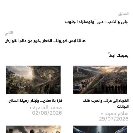
السابق
ليلى والذئب… على أوتوستراد الجنوب
التالي
هانتا ليس كورونا… الخطر يخرج من عالم القوارض
يعجبك ايضاً
الغرباء إلى غزة… والعرب خلف
غزة بلا سلاح… ولبنان رهينة السلاح
محمد السمرة
البيانات
02/08/2026
سلام حمود
29/07/2026