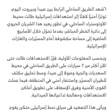
٦شهد الطريق الساحلي الرابط بين صيدا وبيروت، اليوم،
توترًا أمنيًا لافتًا إثر استهدافات إسرائيلية طالت محيط
الأوتوستراد الساحلي، في تطور يعيد هذا الشريان الحيوي
إلى دائرة الخطر المباشر، بعدما تحوّل خلال الأسابيع
الماضية إلى مساحة مكشوفة أمام المسيّرات والغارات
الإسرائيلية.
وبحسب المعلومات الأولية، فإنّ الاستهدافات طالت حتى
الآن أكثر من 7 سيارات على الطريق الساحلي في محيط
السعديات والجية وصولا إلى صيدا، وسط تحليق مكثف
للطيران المسيّر، واستنفار أمني في المنطقة، فيما عملت
القوى الأمنية وفرق الإسعاف على تطويق أماكن
الاستهدافات ومعالجة تداعياتها الميدانية.
ويأتي هذا التصعيد في سياق نمط إسرائيلي متكرر يقوم