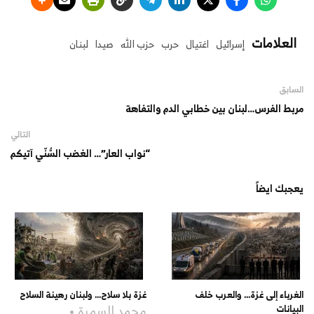
العلامات
إسرائيل
اغتيال
حرب
حزب الله
صيدا
لبنان
السابق
مربط الفرس…لبنان بين خطابي الدم والتفاهة
التالي
“نواب العار”… الغضب السُّنّي آتيكم
يعجبك ايضاً
الغرباء إلى غزة… والعرب خلف
غزة بلا سلاح… ولبنان رهينة السلاح
محمد السمرة
البيانات