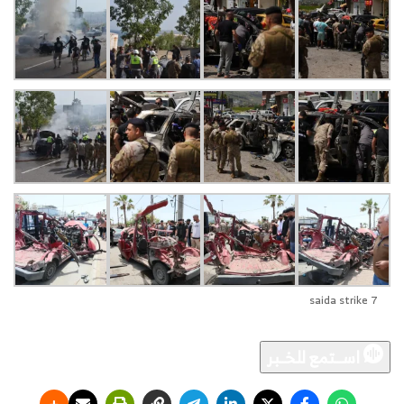
saida strike 7
اســـتمع للخــبر