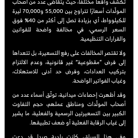
تكشف واقعًا مختلفًا، حيث يتقاضى عدد من أصحاب
المولّدات أسعارًا تتراوح بين 55,000 و70,000 ليرة
للكيلوواط، أي بزيادة تصل إلى أكثر من 40% فوق
السعر الرسمي، في مخالفة واضحة للقوانين
والقرارات التنظيمية.
ولا تقتصر المخالفات على رفع التسعيرة، بل تتعداها
إلى فرض “مقطوعية” غير قانونية، وعدم الالتزام
بتركيب العدادات، وفرض حد أدنى للاستهلاك،
وغياب الفواتير الواضحة.
وقد أظهرت إحصاءات ميدانية، توثّق أسماء عدد من
أصحاب المولّدات ومناطق عملهم، حجم التفاوت
الكبير بين التسعيرتين الرسمية والفعلية، ما يشير
إلى غياب الرقابة الفعلية أو ضعف تطبيقها.
وفي هذا السياق، كانت بلدية صيدا قد دعت