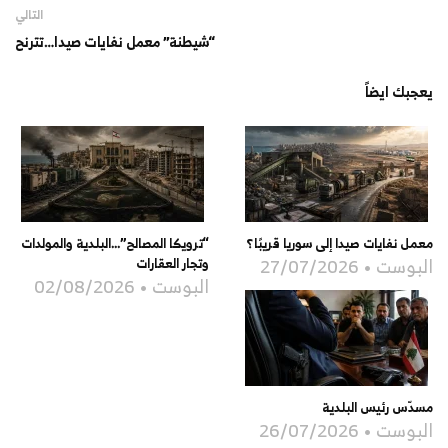
التالي
“شيطنة” معمل نفايات صيدا…تترنح
يعجبك ايضاً
معمل نفايات صيدا إلى سوريا قريبًا؟
“ترويكا المصالح”…البلدية والمولدات
البوست
27/07/2026
وتجار العقارات
البوست
02/08/2026
مسدّس رئيس البلدية
البوست
26/07/2026