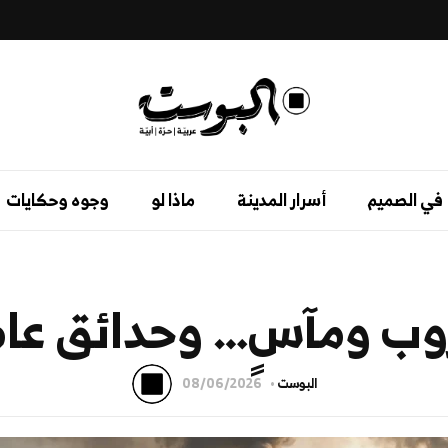
في الصميم
أسرار المدينة
ماذا لو
وجوه وحكايات
وب ومآسٍ… وحدائق عام
البوست
08/06/2026