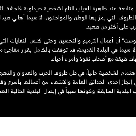
متابعة عند ظاهرة الغياب التام لشخصية صيداوية فاحشة الثر
ظروف التي يمرّ بها الوطن والمواطنون، لا سيما أهالي صيدا
حرب على أكثر من صعيد.
وست” أن أعمال الترميم والتحسين وحتى كنس النفايات الت
ا سيما في البلدة القديمة، قد توقفت بالكامل بقرار مفاجئ منذ
ات ضيقة مع أصحاب نفوذ وأمراء أحياء.
اهتمام الشخصية حالياً، في ظل ظروف الحرب والعدوان والتهجير
إنجاز إحدى الحدائق العامة والانتهاء من أعمالها بأسرع وق
لبلدية السابقة، وكونها سبباً في إيصال البلدية الحالية اله