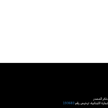
وذكر المصدر
جارة اللبنانية، ترخيص رقم
193683