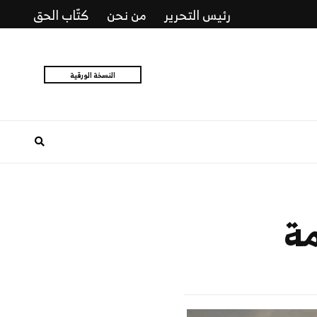
رئيس التحرير
من نحن
كتّاب الحق
النسخة الورقية
ة