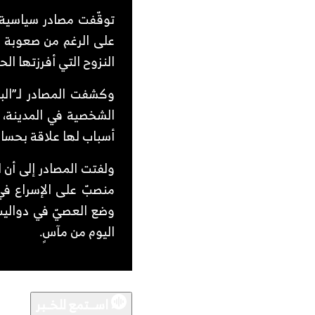
توقّفت مصادر سياسية 
على الرغم من صعوبة ال
النزوح التي أفرزتها ال
وكشفت المصادر لـ”الب
الشخصية في المدينة، ل
أسباب لها علاقة بحساب
ولفتت المصادر إلى أن 
منصبّ على الإسراع في 
وضع العصيّ في دواليب ا
اليوم من مآسٍ.
اســـتمع للخــبر